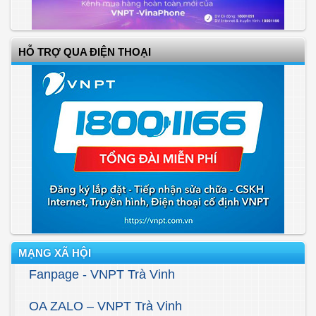
HỖ TRỢ QUA ĐIỆN THOẠI
MẠNG XÃ HỘI
Fanpage - VNPT Trà Vinh
OA ZALO – VNPT Trà Vinh