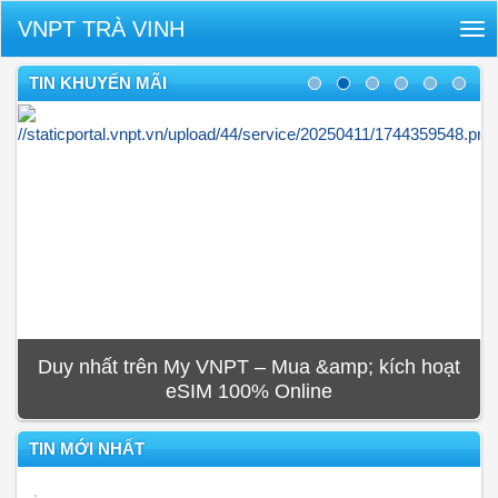
VNPT TRÀ VINH
Tog
nav
TIN KHUYẾN MÃI
Duy nhất trên My VNPT – Mua &amp; kích hoạt
eSIM 100% Online
TIN MỚI NHẤT