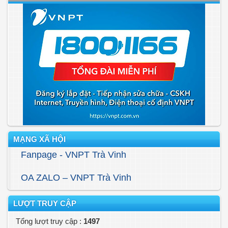
MẠNG XÃ HỘI
Fanpage - VNPT Trà Vinh
OA ZALO – VNPT Trà Vinh
LƯỢT TRUY CẬP
Tổng lượt truy cập :
1497