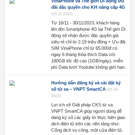
VinaPhone và Thế giới Di động ưu
đãi đặc quyền cho KH nâng cấp 4G
(19-11-2023)
Từ 16/11 - 30/11/2023, khách hàng
lên đời Smartphone 4G tại Thế giới Di
động sẽ nhận được đặc quyền giá
siêu rẻ chỉ từ 2.19 triệu đồng + Ưu đãi
SIM VinaPhone chỉ từ 65.000đ có
ngay 6 tháng thỏa thích Data với
180GB tốc độ cao (1GB/ngày), miễn
phí Data lướt Youtube không giới hạn.
Hướng dẫn đăng ký và cài đặt ký
số từ xa – VNPT SmartCA
(25-10-
2023)
Lợi ích về Giải pháp CKS từ xa
VNPT SmartCA giúp người dùng dễ
dàng ký số các giấy tờ thực hiện giao
dịch điện tử trên các nền tảng như:
Cổng dịch vụ công, một cửa điện tử,