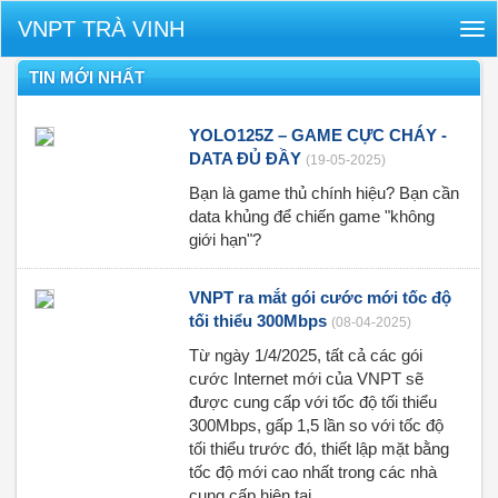
VNPT TRÀ VINH
Tog
nav
TIN MỚI NHẤT
YOLO125Z – GAME CỰC CHÁY -
DATA ĐỦ ĐẦY
(19-05-2025)
Bạn là game thủ chính hiệu? Bạn cần
data khủng để chiến game "không
giới hạn"?
VNPT ra mắt gói cước mới tốc độ
tối thiểu 300Mbps
(08-04-2025)
Từ ngày 1/4/2025, tất cả các gói
cước Internet mới của VNPT sẽ
được cung cấp với tốc độ tối thiểu
300Mbps, gấp 1,5 lần so với tốc độ
tối thiểu trước đó, thiết lập mặt bằng
tốc độ mới cao nhất trong các nhà
cung cấp hiện tại.