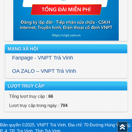
MẠNG XÃ HỘI
Fanpage - VNPT Trà Vinh
OA ZALO – VNPT Trà Vinh
LƯỢT TRUY CẬP
Tổng lượt truy cập :
66
Lượt truy cập trong ngày :
704
Bản quyền ©2025. VNPT Trà Vinh. Địa chỉ: 70 Đường Hùng Vương,
P. 4, TP. Trà Vinh, Tỉnh Trà Vinh