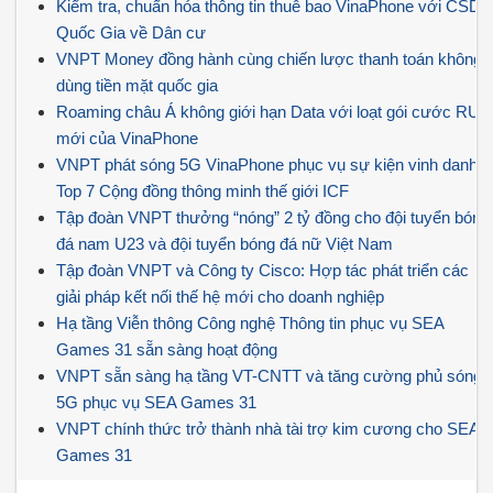
Kiểm tra, chuẩn hóa thông tin thuê bao VinaPhone với CSDL
Quốc Gia về Dân cư
VNPT Money đồng hành cùng chiến lược thanh toán không
dùng tiền mặt quốc gia
Roaming châu Á không giới hạn Data với loạt gói cước RUx
mới của VinaPhone
VNPT phát sóng 5G VinaPhone phục vụ sự kiện vinh danh
Top 7 Cộng đồng thông minh thế giới ICF
Tập đoàn VNPT thưởng “nóng” 2 tỷ đồng cho đội tuyển bóng
đá nam U23 và đội tuyển bóng đá nữ Việt Nam
Tập đoàn VNPT và Công ty Cisco: Hợp tác phát triển các
giải pháp kết nối thế hệ mới cho doanh nghiệp
Hạ tầng Viễn thông Công nghệ Thông tin phục vụ SEA
Games 31 sẵn sàng hoạt động
VNPT sẵn sàng hạ tầng VT-CNTT và tăng cường phủ sóng
5G phục vụ SEA Games 31
VNPT chính thức trở thành nhà tài trợ kim cương cho SEA
Games 31