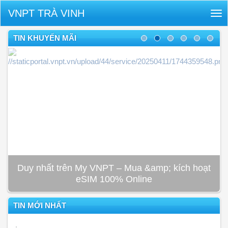
VNPT TRÀ VINH
Tog
nav
TIN KHUYẾN MÃI
Duy nhất trên My VNPT – Mua &amp; kích hoạt
eSIM 100% Online
TIN MỚI NHẤT