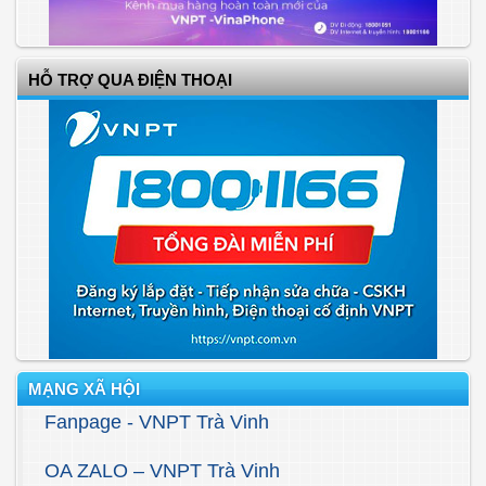
HỖ TRỢ QUA ĐIỆN THOẠI
MẠNG XÃ HỘI
Fanpage - VNPT Trà Vinh
OA ZALO – VNPT Trà Vinh