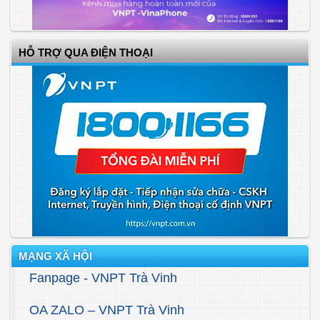
HỖ TRỢ QUA ĐIỆN THOẠI
MẠNG XÃ HỘI
Fanpage - VNPT Trà Vinh
OA ZALO – VNPT Trà Vinh