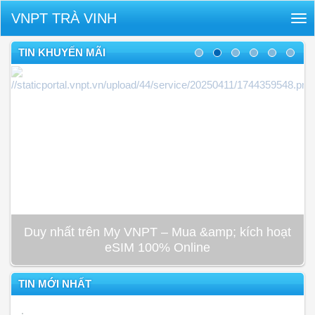
VNPT TRÀ VINH
Tog
nav
TIN KHUYẾN MÃI
Duy nhất trên My VNPT – Mua &amp; kích hoạt
eSIM 100% Online
TIN MỚI NHẤT